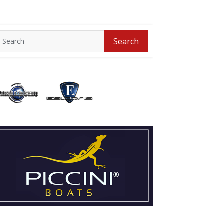
Search
Search
for: