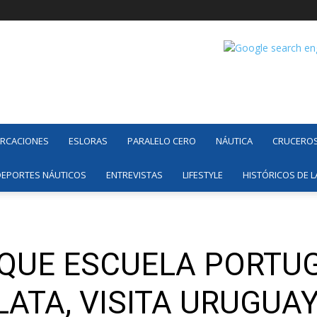
ARCACIONES
ESLORAS
PARALELO CERO
NÁUTICA
CRUCERO
DEPORTES NÁUTICOS
ENTREVISTAS
LIFESTYLE
HISTÓRICOS DE L
UQUE ESCUELA PORTU
PLATA, VISITA URUGUA