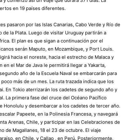
a y comenzó así un viaje que durará 371 días. La
ertos en 19 países diferentes.
es pasaron por las Islas Canarias, Cabo Verde y Río de
o de la Plata. Luego de visitar Uruguay partirán a
ica. El plan es que sigan a continuación por el
ricanos serán Maputo, en Mozambique, y Port Louis.
girá hacia el noreste, hacia el estrecho de Malaca y
n en el Mar de Java le permitirá llegar a Yakarta,
 del segundo año de la Escuela Naval se embarcarán para
a poco más de un mes. La ruta trazada indica que los
ai. En Tokio aterrizarán los cadetes de segundo año y
al. La primera fase del cruce del Océano Pacífico
 de Honolulu y desembarcar a los cadetes de tercer año.
a escalar Papeete, en la Polinesia Francesa, y navegará
nta Arenas, Chile, y participar en las Celebraciones de
o de Magallanes, 18 el 23 de octubre. El viaje
raíso, en Chile, y Callao , en Perú. Posteriormente,