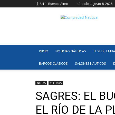
C
8.4
sábado, agosto 8, 2026
Buenos Aires
Comunidad
Náutica
INICIO
NOTICIAS NÁUTICAS
TEST DE EMB
BARCOS CLÁSICOS
SALONES NÁUTICOS
NOTAS
VELEROS
SAGRES: EL B
EL RÍO DE LA 