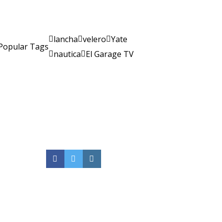
lancha
velero
Yate
Popular Tags
nautica
El Garage TV
Facebook
Twitter
Instagram