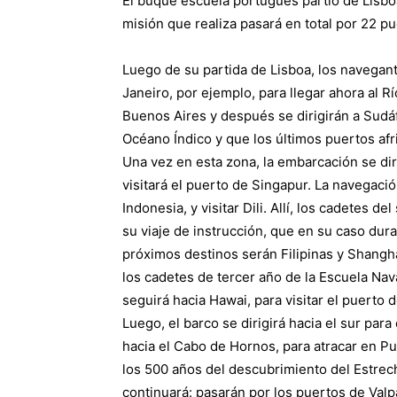
El buque escuela portugués partió de Lisbo
misión que realiza pasará en total por 22 pu
Luego de su partida de Lisboa, los navegant
Janeiro, por ejemplo, para llegar ahora al Rí
Buenos Aires y después se dirigirán a Sudáfr
Océano Índico y que los últimos puertos af
Una vez en esta zona, la embarcación se diri
visitará el puerto de Singapur. La navegació
Indonesia, y visitar Dili. Allí, los cadetes
su viaje de instrucción, que en su caso dur
próximos destinos serán Filipinas y Shangh
los cadetes de tercer año de la Escuela Nav
seguirá hacia Hawai, para visitar el puerto
Luego, el barco se dirigirá hacia el sur par
hacia el Cabo de Hornos, para atracar en Pu
los 500 años del descubrimiento del Estrech
continuará: pasarán por los puertos de Valpa