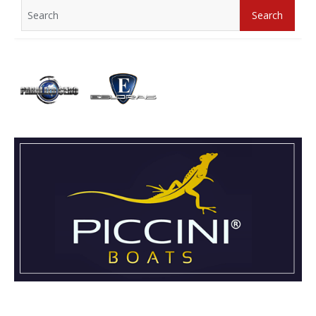
Search
Search
for: