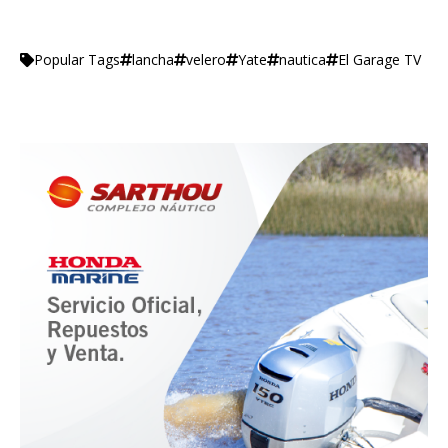
lancha
velero
Yate
nautica
El Garage TV
Popular Tags