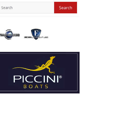
Search
Search
for: