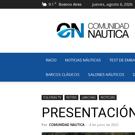
C
9.1
jueves, agosto 6, 2026
Buenos Aires
Comunidad
Náutica
INICIO
NOTICIAS NÁUTICAS
TEST DE EMB
BARCOS CLÁSICOS
SALONES NÁUTICOS
ESLORAS TV
NOTAS
LANCHAS
NOTICIAS
PRESENTACIÓN
Por
COMUNIDAD NAUTICA
-
4 de junio de 2025