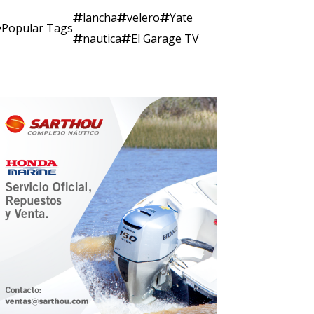
lancha
velero
Yate
Popular Tags
nautica
El Garage TV