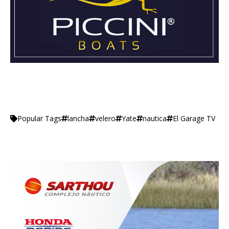
lancha
velero
Yate
nautica
El Garage TV
Popular Tags