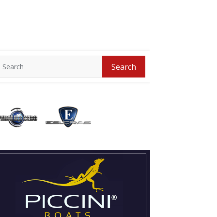
Search
Search
for: