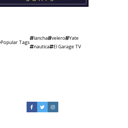
lancha
velero
Yate
Popular Tags
nautica
El Garage TV
Facebook
Twitter
Instagram