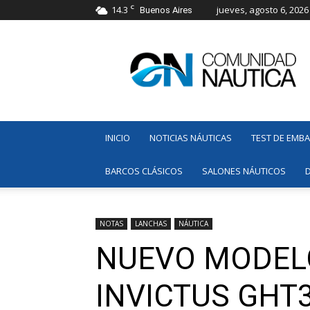
C
14.3
jueves, agosto 6, 2026
Buenos Aires
Comunidad
Náutica
INICIO
NOTICIAS NÁUTICAS
TEST DE EMB
BARCOS CLÁSICOS
SALONES NÁUTICOS
NOTAS
LANCHAS
NÁUTICA
NUEVO MODELO
INVICTUS GHT