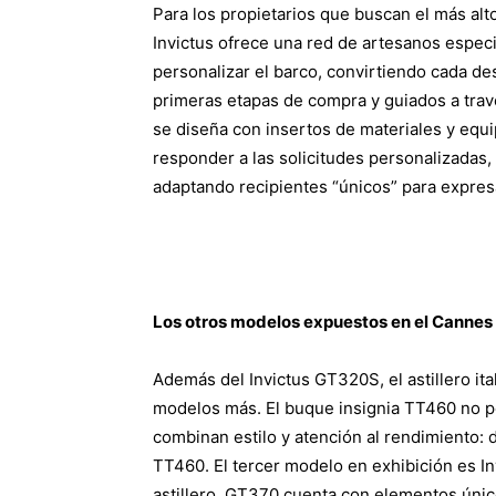
Para los propietarios que buscan el más alto
Invictus ofrece una red de artesanos espec
personalizar el barco, convirtiendo cada de
primeras etapas de compra y guiados a travé
se diseña con insertos de materiales y equip
responder a las solicitudes personalizadas,
adaptando recipientes “únicos” para expresar 
Los otros modelos expuestos en el Cannes 
Además del Invictus GT320S, el astillero it
modelos más. El buque insignia TT460 no pod
combinan estilo y atención al rendimiento:
TT460. El tercer modelo en exhibición es I
astillero. GT370 cuenta con elementos único