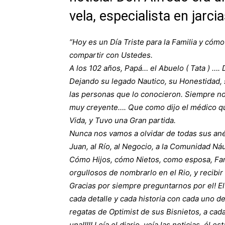
vela, especialista en jarci
“Hoy es un Día Triste para la Familia y cóm
compartir con Ustedes.
A los 102 años, Papá… el Abuelo ( Tata ) …
Dejando su legado Nautico, su Honestidad, su
las personas que lo conocieron.
Siempre no
muy creyente…. Que como dijo el m
édico q
Vida, y Tuvo una Gran partida.
Nunca nos vamos a olvidar de todas sus ané
Juan, al Río, al Negocio, a la Comunidad Náut
Cómo Hijos, cómo Nietos, como esposa, Fa
orgullosos de nombrarlo en el Rio, y recibir
Gracias por siempre preguntarnos por el! El
cada detalle y cada historia con cada uno d
regatas de Optimist de sus Bisnietos, a ca
una!!!!!
Leía el diario, veía las noticias, él es