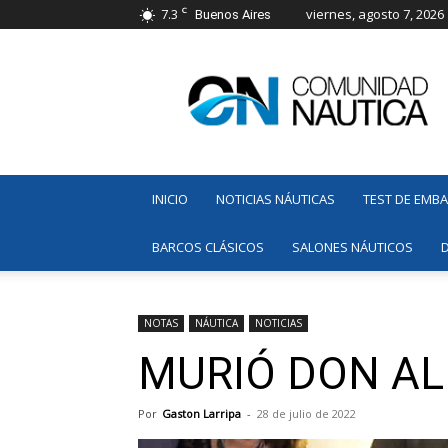
C
7.3
viernes, agosto 7, 2026
Buenos Aires
Comunidad
Náutica
INICIO
NOTICIAS NÁUTICAS
TEST DE EMB
BARCOS CLÁSICOS
SALONES NÁUTICOS
NOTAS
NÁUTICA
NOTICIAS
MURIÓ DON AL
Por
Gaston Larripa
-
28 de julio de 2022