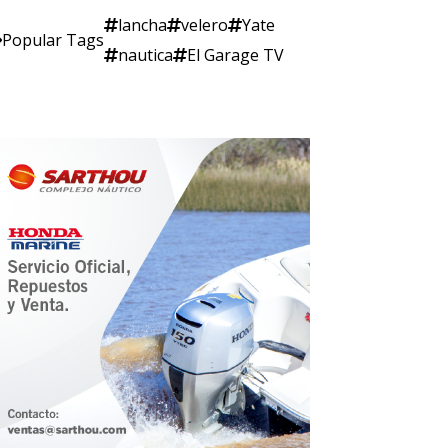
lancha
velero
Yate
Popular Tags
nautica
El Garage TV