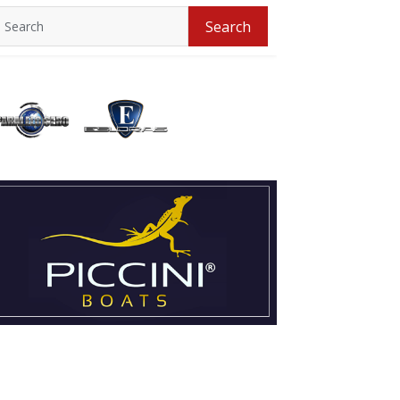
Search
Search
for: