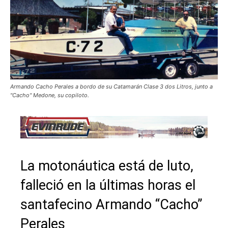
Armando Cacho Perales a bordo de su Catamarán Clase 3 dos Litros, junto a
"Cacho" Medone, su copiloto.
La motonáutica está de luto,
falleció en la últimas horas el
santafecino Armando “Cacho”
Perales