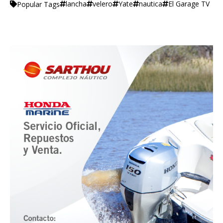
lancha
velero
Yate
nautica
El Garage TV
Popular Tags