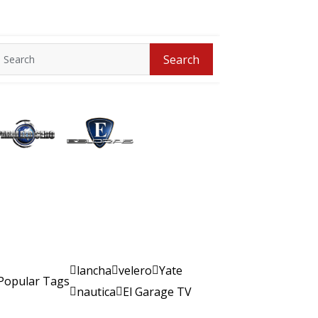
Search
Search
for:
lancha
velero
Yate
Popular Tags
nautica
El Garage TV