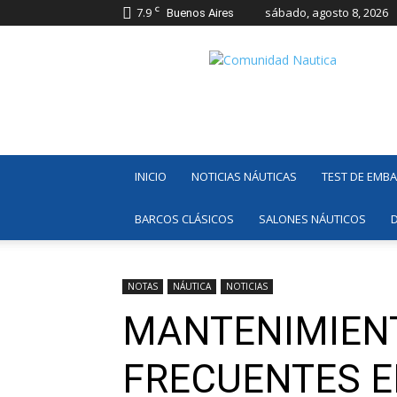
C
7.9
sábado, agosto 8, 2026
Buenos Aires
Comunidad
Náutica
INICIO
NOTICIAS NÁUTICAS
TEST DE EMB
BARCOS CLÁSICOS
SALONES NÁUTICOS
NOTAS
NÁUTICA
NOTICIAS
MANTENIMIENT
FRECUENTES E