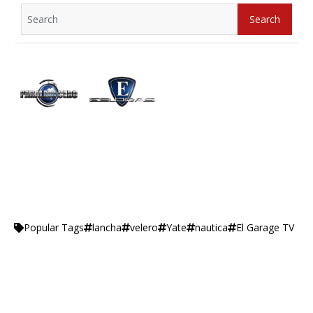
Search
Search
for:
lancha
velero
Yate
nautica
El Garage TV
Popular Tags