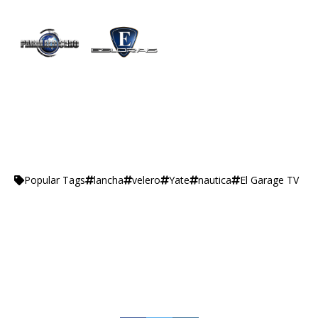
lancha
velero
Yate
nautica
El Garage TV
Popular Tags