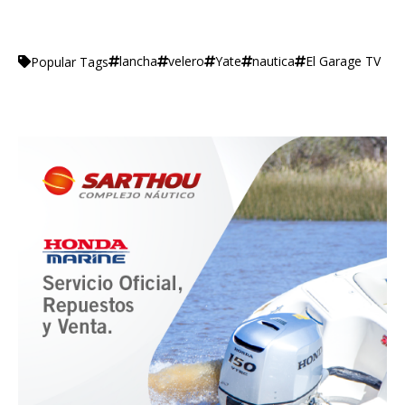
lancha
velero
Yate
nautica
El Garage TV
Popular Tags