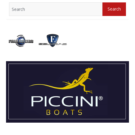
Search
Search
for: