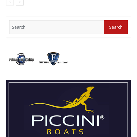
Search
Search
for: