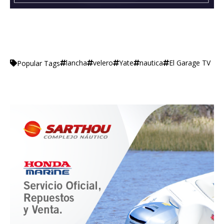
lancha
velero
Yate
nautica
El Garage TV
Popular Tags