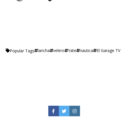
lancha
velero
Yate
nautica
El Garage TV
Popular Tags
Facebook
Twitter
Instagram