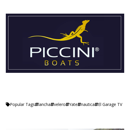
lancha
velero
Yate
nautica
El Garage TV
Popular Tags