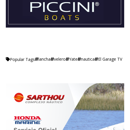
lancha
velero
Yate
nautica
El Garage TV
Popular Tags