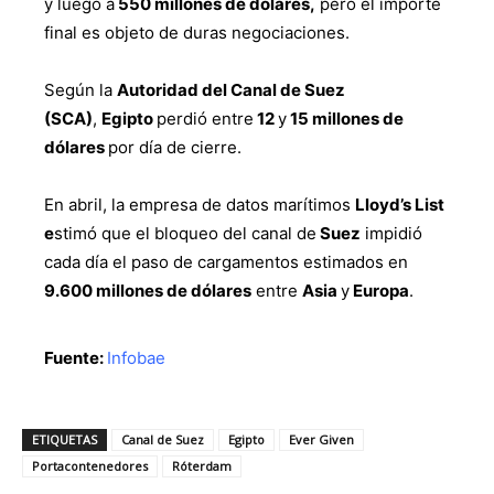
y luego a
550 millones de dólares,
pero el importe
final es objeto de duras negociaciones.
Según la
Autoridad del Canal de Suez
(SCA)
,
Egipto
perdió entre
12
y
15 millones de
dólares
por día de cierre.
En abril, la empresa de datos marítimos
Lloyd’s List
e
stimó que el bloqueo del canal de
Suez
impidió
cada día el paso de cargamentos estimados en
9.600 millones de dólares
entre
Asia
y
Europa
.
Fuente:
Infobae
ETIQUETAS
Canal de Suez
Egipto
Ever Given
Portacontenedores
Róterdam