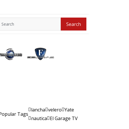
Search
Search
for:
lancha
velero
Yate
Popular Tags
nautica
El Garage TV