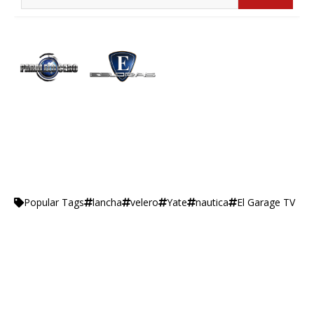
lancha
velero
Yate
nautica
El Garage TV
Popular Tags