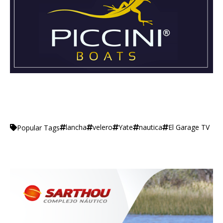
lancha
velero
Yate
nautica
El Garage TV
Popular Tags