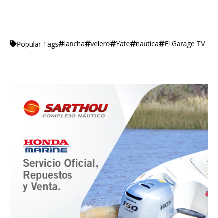
lancha
velero
Yate
nautica
El Garage TV
Popular Tags