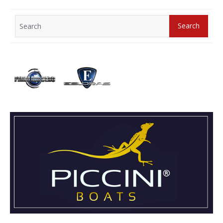
Search
Search
for: