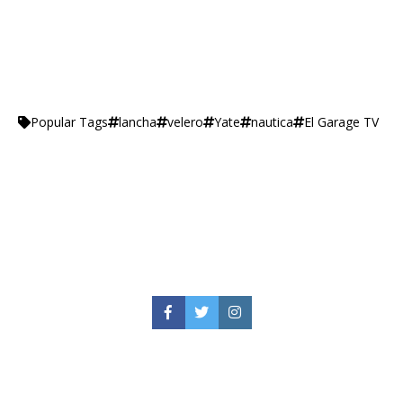
lancha
velero
Yate
nautica
El Garage TV
Popular Tags
Facebook
Twitter
Instagram