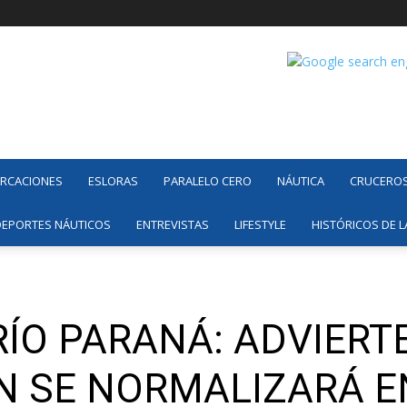
ARCACIONES
ESLORAS
PARALELO CERO
NÁUTICA
CRUCERO
DEPORTES NÁUTICOS
ENTREVISTAS
LIFESTYLE
HISTÓRICOS DE L
RÍO PARANÁ: ADVIERT
N SE NORMALIZARÁ E