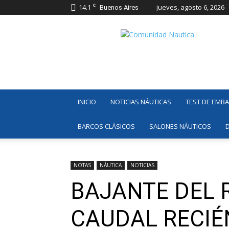
C
14.1
jueves, agosto 6, 2026
Buenos Aires
Comunidad
Náutica
INICIO
NOTICIAS NÁUTICAS
TEST DE EMB
BARCOS CLÁSICOS
SALONES NÁUTICOS
NOTAS
NÁUTICA
NOTICIAS
BAJANTE DEL 
CAUDAL RECIÉ