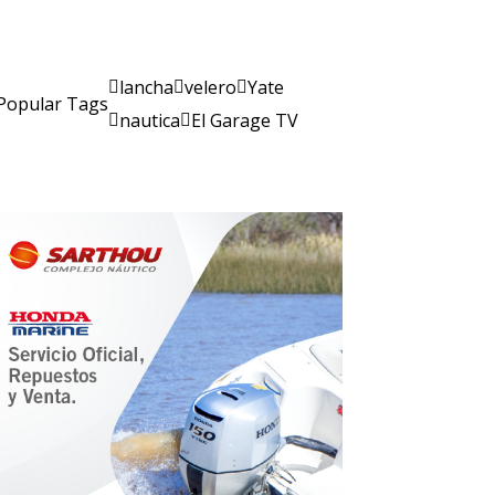
lancha
velero
Yate
Popular Tags
nautica
El Garage TV