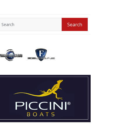
Search
Search
for: