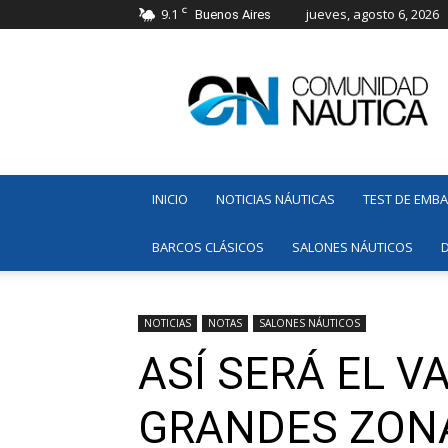
C
9.1
jueves, agosto 6, 2026
Buenos Aires
Comunidad
Náutica
INICIO
NOTICIAS NÁUTICAS
TEST DE EMB
BARCOS CLÁSICOS
SALONES NÁUTICOS
NOTICIAS
NOTAS
SALONES NÁUTICOS
ASÍ SERÁ EL V
GRANDES ZONA