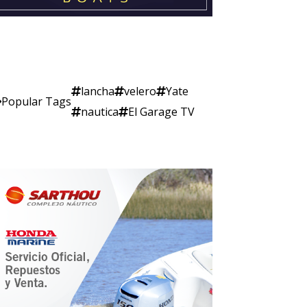
lancha
velero
Yate
Popular Tags
nautica
El Garage TV