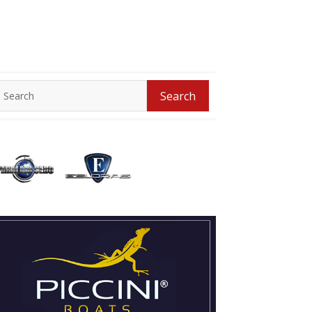
Search
Search
for: