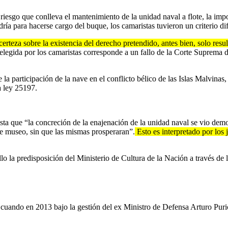
 riesgo que conlleva el mantenimiento de la unidad naval a flote, la impo
ía para hacerse cargo del buque, los camaristas tuvieron un criterio dif
teza sobre la existencia del derecho pretendido, antes bien, solo resul
 elegida por los camaristas corresponde a un fallo de la Corte Suprema 
 la participación de la nave en el conflicto bélico de las Islas Malvinas
a ley 25197.
ta que “la concreción de la enajenación de la unidad naval se vio demor
ue museo, sin que las mismas prosperaran”.
Esto es interpretado por los 
o la predisposición del Ministerio de Cultura de la Nación a través d
cuando en 2013 bajo la gestión del ex Ministro de Defensa Arturo Puric