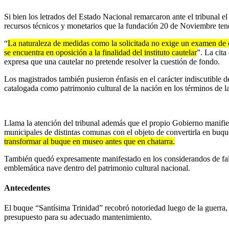
Si bien los letrados del Estado Nacional remarcaron ante el tribunal el
recursos técnicos y monetarios que la fundación 20 de Noviembre tendr
“
La naturaleza de medidas como la solicitada no exige un examen de cer
se encuentra en oposición a la finalidad del instituto cautelar
”. La cita
expresa que una cautelar no pretende resolver la cuestión de fondo.
Los magistrados también pusieron énfasis en el carácter indiscutible de
catalogada como patrimonio cultural de la nación en los términos de l
Llama la atención del tribunal además que el propio Gobierno manifies
municipales de distintas comunas con el objeto de convertirla en buq
transformar al buque en museo antes que en chatarra.
También quedó expresamente manifestado en los considerandos de fall
emblemática nave dentro del patrimonio cultural nacional.
Antecedentes
El buque “Santísima Trinidad” recobró notoriedad luego de la guerra, 
presupuesto para su adecuado mantenimiento.