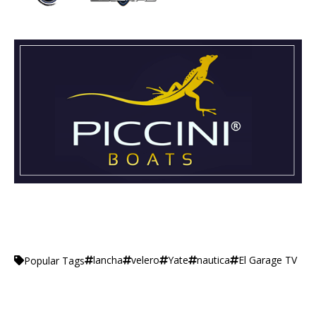
lancha
velero
Yate
nautica
El Garage TV
Popular Tags