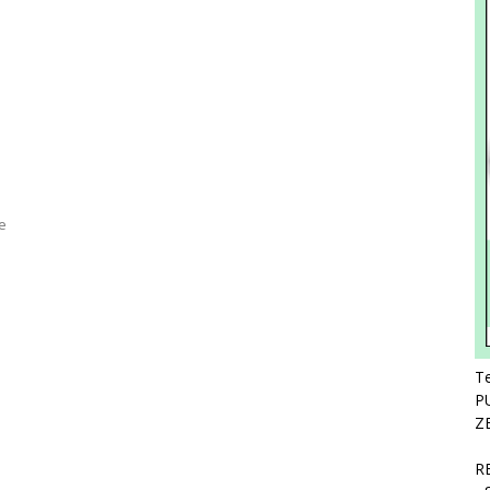
e
Te
P
Z
R