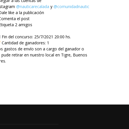
Seguir a las cuentas de
nstagram
@nauticarecalada
y
@comunidadnautica
Dale like a la publicación
Comenta el post
Etiqueta 2 amigos
Fin del concurso: 25/7/2021 20:00 hs.
Cantidad de ganadores: 1
s gastos de envío son a cargo del ganador o
 pude retirar en nuestro local en Tigre, Buenos
res.