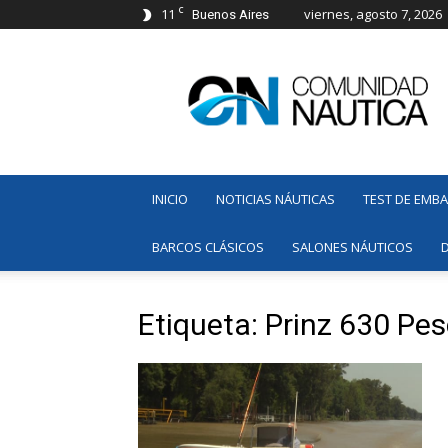
C
11
viernes, agosto 7, 2026
Buenos Aires
Comunidad
Náutica
INICIO
NOTICIAS NÁUTICAS
TEST DE EMB
BARCOS CLÁSICOS
SALONES NÁUTICOS
Etiqueta: Prinz 630 Pe