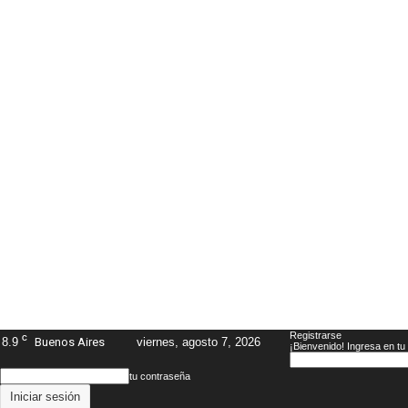
Registrarse
C
8.9
Buenos Aires
viernes, agosto 7, 2026
¡Bienvenido! Ingresa en tu
tu contraseña