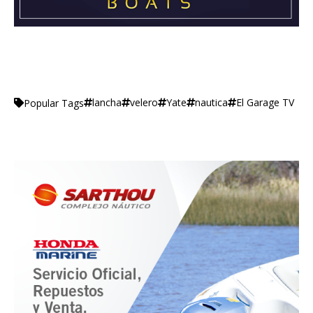
lancha
velero
Yate
nautica
El Garage TV
Popular Tags